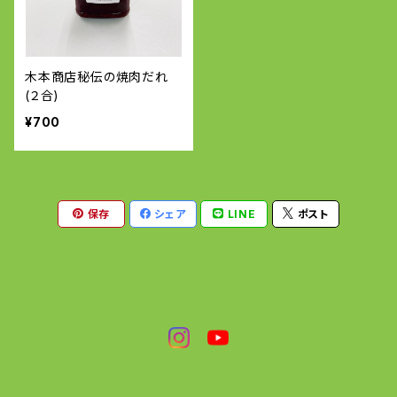
木本商店秘伝の焼肉だれ
(２合)
¥700
保存
シェア
LINE
ポスト