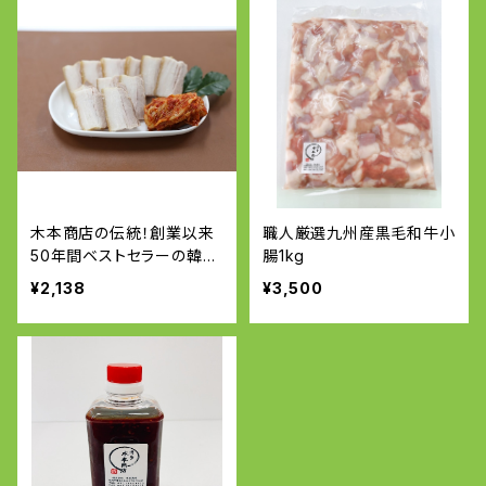
木本商店の伝統！創業以来
職人厳選九州産黒毛和牛小
50年間ベストセラーの韓国
腸1kg
式ゆがき豚（皮つきバラ）
¥2,138
¥3,500