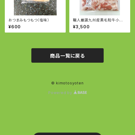
おつまみもつもつ（塩味）
職人厳選九州産黒毛和牛小腸1
kg
¥600
¥3,500
商品一覧に戻る
© kimotosyoten
Powered by