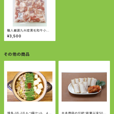
職人厳選九州産黒毛和牛小腸1
kg
¥3,500
その他の商品
博多ぷるぷるもつ鍋セット ４〜
木本商店の伝統！創業以来50年