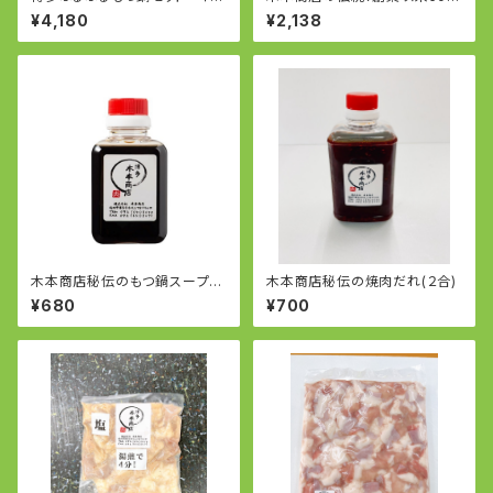
５人前
間ベストセラーの韓国式ゆがき
¥4,180
¥2,138
豚（皮つきバラ）
木本商店秘伝のもつ鍋スープ(2
木本商店秘伝の焼肉だれ(２合)
合）
¥680
¥700