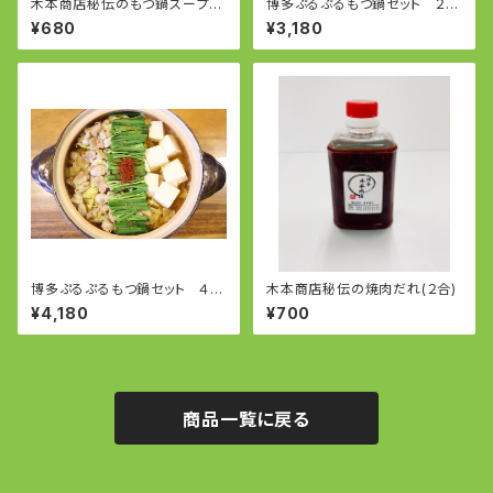
木本商店秘伝のもつ鍋スープ(2
博多ぷるぷるもつ鍋セット ２〜
合）
３人前
¥680
¥3,180
博多ぷるぷるもつ鍋セット ４〜
木本商店秘伝の焼肉だれ(２合)
５人前
¥4,180
¥700
商品一覧に戻る